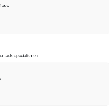
Vrouw
6
eventuele specialismen.
5